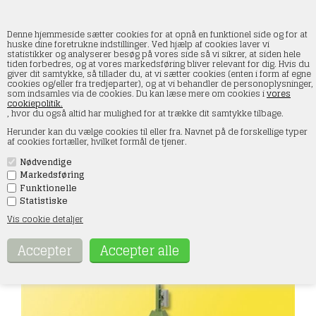
Denne hjemmeside sætter cookies for at opnå en funktionel side og for at
huske dine foretrukne indstillinger. Ved hjælp af cookies laver vi
statistikker og analyserer besøg på vores side så vi sikrer, at siden hele
tiden forbedres, og at vores markedsføring bliver relevant for dig. Hvis du
Viessmann 4012 Indkørselssignal med 3
giver dit samtykke, så tillader du, at vi sætter cookies (enten i form af egne
lysdioder rød, gul og grøn. H0
cookies og/eller fra tredjeparter), og at vi behandler de personoplysninger,
som indsamles via de cookies. Du kan læse mere om cookies i
vores
cookiepolitik.
Forside
»
Signaler
»
Viessmann
, hvor du også altid har mulighed for at trække dit samtykke tilbage.
Herunder kan du vælge cookies til eller fra. Navnet på de forskellige typer
af cookies fortæller, hvilket formål de tjener.
Nødvendige
Markedsføring
Funktionelle
Statistiske
Vis cookie detaljer