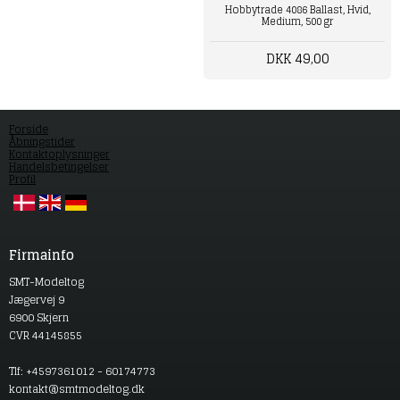
Hobbytrade 4086 Ballast, Hvid,
Medium, 500 gr
DKK 49,00
Forside
Åbningstider
Kontaktoplysninger
Handelsbetingelser
Profil
Firmainfo
SMT-Modeltog
Jægervej 9
6900 Skjern
CVR 44145855
Tlf: +4597361012 - 60174773
kontakt@smtmodeltog.dk