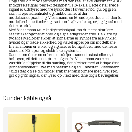
Opgrader din modeljernbane med den realistiske Viessmann 4012
Indkørselssignal, perfekt designet til H0-skala. Dette detaljerede
signal er udstyret med tre lysdioder i farverne rød, gul og grøn,
som tilføjer autenticitet og funktionalitet til din
modelbaneopsætning. Viessmann, en førende producent inden for
modeljernbanetilbehør, garanterer høj kvalitet og nøjagtighed med
dette produkt.
Med Viessmann 4012 Indkørselssignal kan du nemt simulere
realistiske togoperationer og signaleringsscenarier. De klare og
tydelige lysdioder sikrer, at signalerne er synlige fra alle vinkler,
hvilket øger både sikkerhed og visuel appel på din modelbane.
Installationen er enkel, og signalet er kompatibelt med de fleste
standard H0-spor og elektriske systemer.
Uanset om du er en erfaren modeljernbaneentusiast eller ny i
hobbyen, vil dette indkørselssignal fra Viessmann være en
værdifuld tilføjelse til din samling, der hjælper med at bringe dine
jernbanescener til live med realisme og stil. Invester i Viessmann
4012 i dag og se din modeljernbane transformere med hver rød,
gul og grøn signal, der lyser op i takt med dine tog's bevægelser.
Kunder købte også